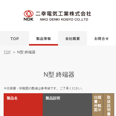
製品情報
会社情報
お問
TOP
TOP
＞ N型 終端器
N型 終端器
※仕様書・外観図の数値は参考値です。ご了承ください。
仕様
取
製品名
製品説明
書・
扱
外観
説
図※
明
書