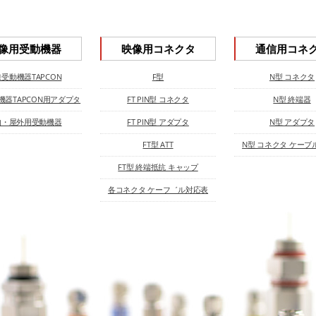
像用受動機器
映像用コネクタ
通信用コネ
受動機器TAPCON
F型
N型 コネクタ
機器TAPCON用アダプタ
FT PIN型 コネクタ
N型 終端器
内・屋外用受動機器
FT PIN型 アダプタ
N型 アダプタ
FT型 ATT
N型 コネクタ ケーブ
FT型 終端抵抗 キャップ
各コネクタ ケーフ゛ル対応表