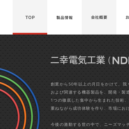
軸コネクター・ケーブルテレビ用コネクター機材は二幸電気工業株式会社
製品情報
会社情報
TOP
創業から50年以上の月日をかけて、我
および関連する機器製品を、開発・製
1つの徹底した集中から生まれた技術
重ねながら成功体験を作り、市場にお
今後の激動する世の中で、ニーズマッ