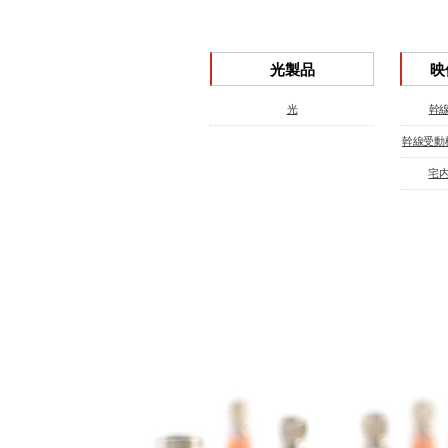
光製品
映
光
幹線
幹線受動
宅