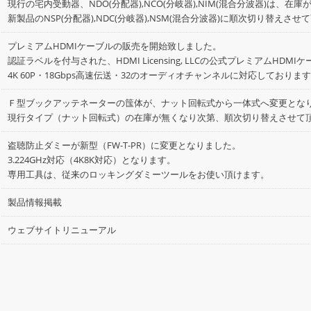
現行の宅内受動器、NDO(分配器),NCO(分岐器),NIM(混合分波器)は、在
新製品のNSP(分配器),NDC(分岐器),NSM(混合分波器)に順次切り替えさ
プレミアムHDMIケーブルの販売を開始致しました。
認証ラベルを付与された、HDMI Licensing, LLCの公式プレミアムHDMI
4K 60P・18Gbps高速伝送・32のオーディオチャンネルに対応しておりま
Ｆ型ブックアッテネーターの筺体が、ナット回転式から一体式へ変更とな
現行タイプ（ナット回転式）の在庫が無くなり次第、順次切り替えさせて
盗聴防止ダミーが新型（FW-T-PR）に変更となりました。
3.224GHz対応（4K8K対応）となります。
専用工具は、従来のロッキングダミーツールをお使い頂けます。
製品情報掲載
ウェブサイトリニューアル